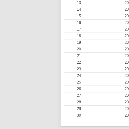
13
20
14
20
15
20
16
20
17
20
18
20
19
20
20
20
21
20
22
20
23
20
24
20
25
20
26
20
27
20
28
20
29
20
30
20