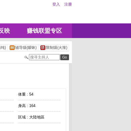
登入
注册
反映
赚钱联盟专区
纯)
辅导级(暧昧)
限制级(火辣)
体重 : 54
身高 : 164
区域 : 大陸地區