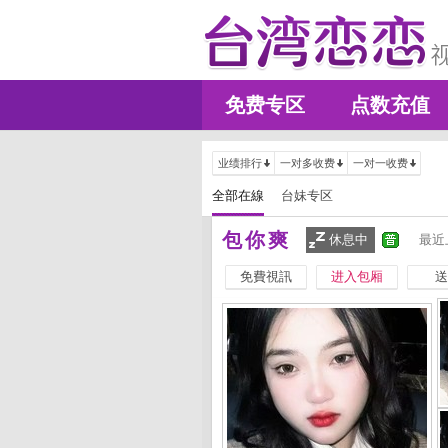
免费专区
点数充值
业绩排行
一对多收费
一对一收费
全部在線
台妹专区
包你爽
休息中
最近
免費視訊
进入包厢
送